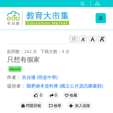
:::
跳到主要內容
:::
點閱數：242 次
下載次數：4 次
只想有個家
ebook
作者：
吳佳珊
(明道中學)
提供者：
圓夢繪本資料庫
(國立公共資訊圖書館)
0
0
收藏
問題回報
檢舉
加入追蹤