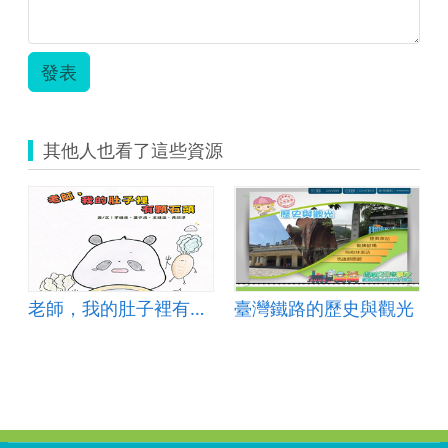
發表
其他人也看了這些資源
光
老師，我的肚子裡有顆石頭
臺灣鐵路的歷史與觀光