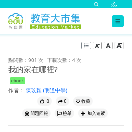
:::
跳到主要內容
:::
點閱數：901 次
下載次數：4 次
我的家在哪裡?
ebook
作者：
陳玟穎
(明道中學)
0
0
收藏
問題回報
檢舉
加入追蹤