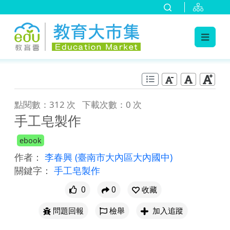
:::
跳到主要內容
:::
點閱數：312 次
下載次數：0 次
手工皂製作
ebook
作者：
李春興
(臺南市大內區大內國中)
關鍵字：
手工皂製作
0
0
收藏
問題回報
檢舉
加入追蹤