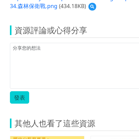
34.森林保衛戰.png
(434.18KB)
預
覽
34.
森
資源評論或心得分享
林
保
衛
戰.png
發表
其他人也看了這些資源