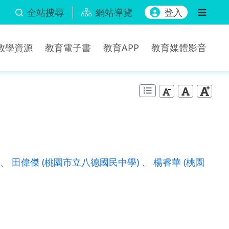
全站搜尋
網站導覽
登入
b教學資源
教育電子書
教育APP
教育媒體影音
、
田偉傑
(桃園市立八德國民中學)
、
楊睿華
(桃園