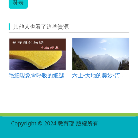
發表
其他人也看了這些資源
毛細現象會呼吸的細縫
六上-大地的奧妙-河流地形
:::
Copyright © 2024 教育部 版權所有
ED27030007-002