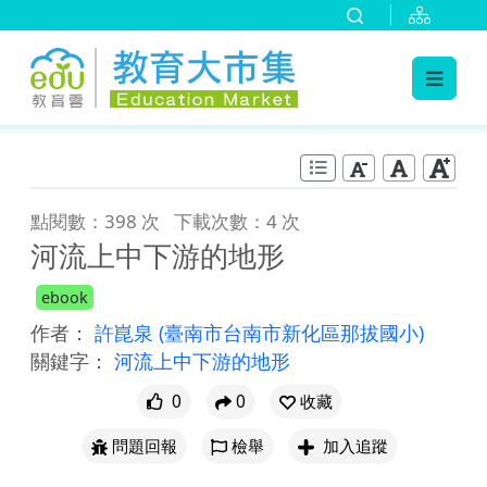
:::
跳到主要內容
:::
點閱數：398 次
下載次數：4 次
河流上中下游的地形
ebook
作者：
許崑泉
(臺南市台南市新化區那拔國小)
關鍵字：
河流上中下游的地形
0
0
收藏
問題回報
檢舉
加入追蹤