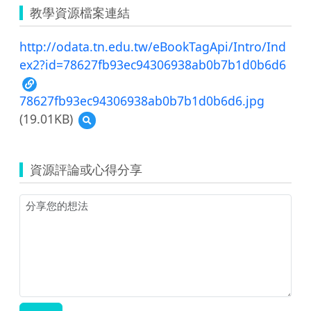
教學資源檔案連結
http://odata.tn.edu.tw/eBookTagApi/Intro/Ind
ex2?id=78627fb93ec94306938ab0b7b1d0b6d6
78627fb93ec94306938ab0b7b1d0b6d6.jpg
(19.01KB)
預
覽
78627fb93ec94306938ab0b7b1d0b6d6.jpg
資源評論或心得分享