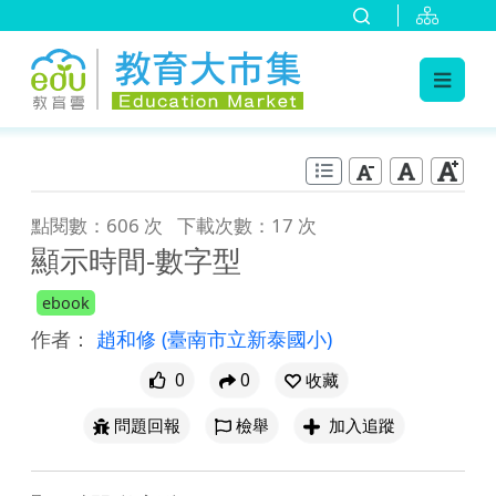
:::
跳到主要內容
:::
點閱數：606 次
下載次數：17 次
顯示時間-數字型
ebook
作者：
趙和修
(臺南市立新泰國小)
0
0
收藏
問題回報
檢舉
加入追蹤