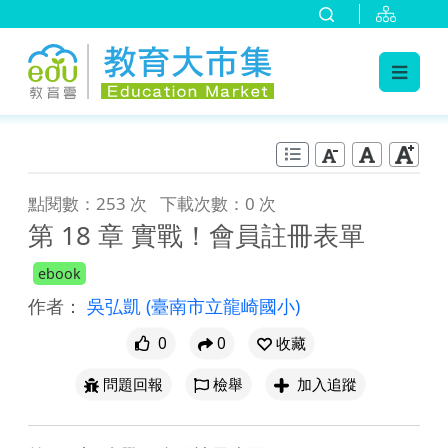
:::
跳到主要內容
:::
點閱數：253 次
下載次數：0 次
第 18 章 實戰！會員註冊表單
ebook
作者：
吳弘凱
(臺南市立龍崎國小)
0
0
收藏
問題回報
檢舉
加入追蹤