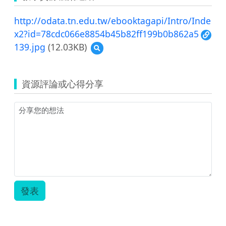
http://odata.tn.edu.tw/ebooktagapi/Intro/Inde
x2?id=78cdc066e8854b45b82ff199b0b862a5
139.jpg
(12.03KB)
預
覽
139.jpg
資源評論或心得分享
發表