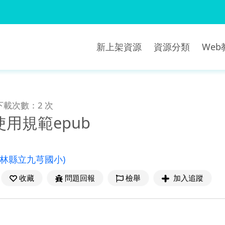
新上架資源
資源分類
We
下載次數：2 次
用規範epub
雲林縣立九芎國小)
收藏
問題回報
檢舉
加入追蹤