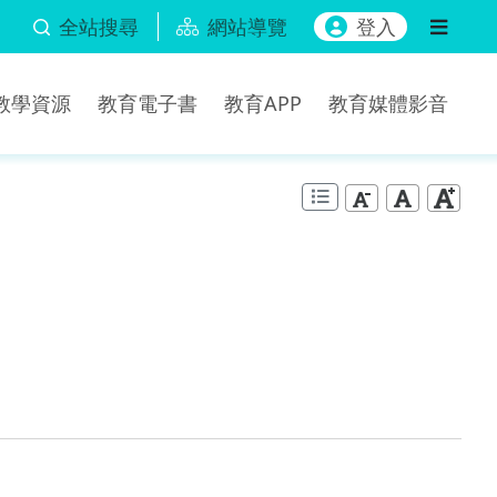
全站搜尋
網站導覽
登入
b教學資源
教育電子書
教育APP
教育媒體影音