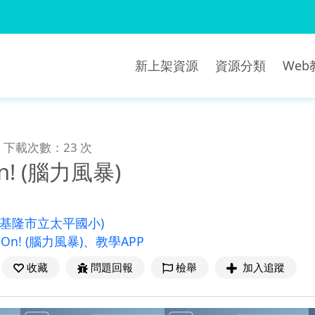
新上架資源
資源分類
We
下載次數：23 次
 On! (腦力風暴)
(基隆市立太平國小)
It On! (腦力風暴)
、
教學APP
收藏
問題回報
檢舉
加入追蹤