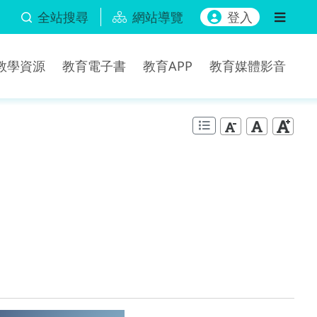
全站搜尋
網站導覽
登入
b教學資源
教育電子書
教育APP
教育媒體影音