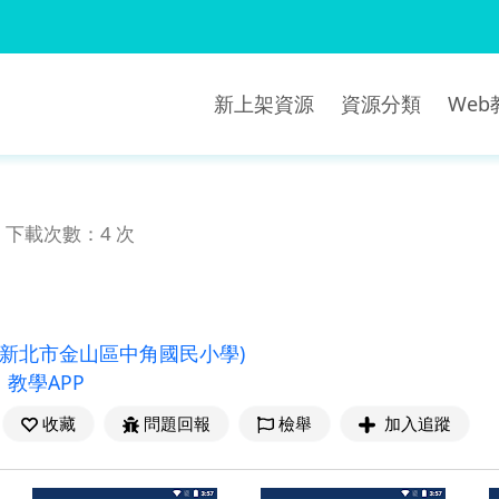
新上架資源
資源分類
We
下載次數：4 次
(新北市金山區中角國民小學)
、
教學APP
收藏
問題回報
檢舉
加入追蹤