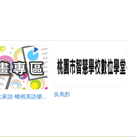
良馬對
你說我說大家說-蟠桃英語樂陶陶