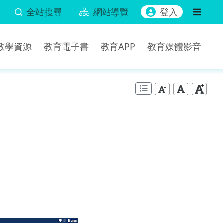
全站搜尋
網站導覽
登入
b教學資源
教育電子書
教育APP
教育媒體影音