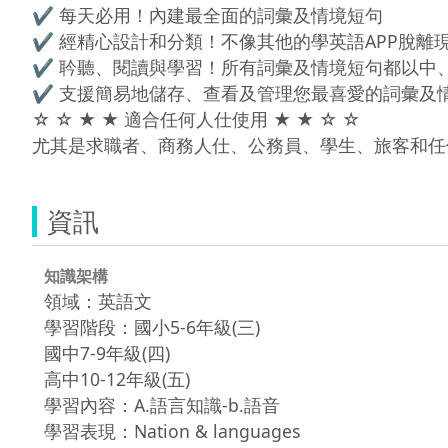
✔ 每天必用！內建最全面的詞彙及情境短句

✔ 經精心設計和分類！不像其他的學英語APP脫離現
✔ 耹聽、閱讀與學習！所有詞彙及情境短句都以中
✔ 支援簡易地儲存、查看及管理您最喜愛的詞彙及情
☆ ☆ ★ ★ 適合任何人仕使用 ★ ★ ☆ ☆ 

尤其是求職者、商務人仕、公務員、學生、旅客和任
資訊
知識架構
領域：英語文
學習階段：國小5-6年級(三)
國中7-9年級(四)
高中10-12年級(五)
學習內容：A.語言知識-b.語音
學習表現：Nation & languages