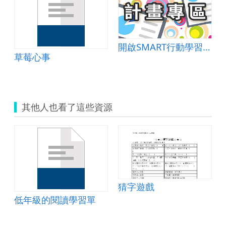
訊科技」教案
開啟SMART行動學習之鑰~愛 Speak English So Easy！
草莓心事
其他人也看了這些資源
猜字遊戲
低年級的閱讀學習單