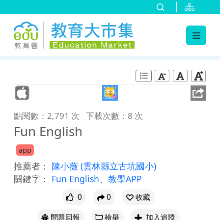
:::
跳到主要內容
:::
點閱數：2,791 次
下載次數：8 次
Fun English
app
推薦者：
陳小薇
(雲林縣立古坑國小)
關鍵字：
Fun English
、
教學APP
0
0
收藏
問題回報
檢舉
加入追蹤