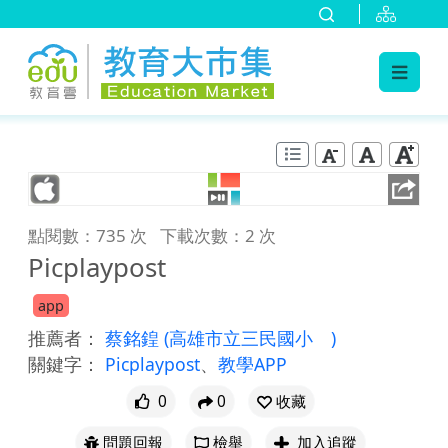
:::
跳到主要內容
:::
點閱數：735 次
下載次數：2 次
Picplaypost
app
推薦者：
蔡銘鍠
(高雄市立三民國小 )
關鍵字：
Picplaypost
、
教學APP
0
0
收藏
問題回報
檢舉
加入追蹤