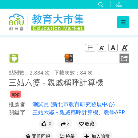
:::
跳到主要內容
:::
點閱數：2,884 次
下載次數：84 次
三姑六婆 - 親戚稱呼計算機
app
推薦者：
測試員
(新北市教育研究發展中心)
關鍵字：
三姑六婆 - 親戚稱呼計算機
、
教學APP
0
2
收藏
問題回報
檢舉
加入追蹤