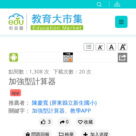
:::
跳到主要內容
:::
點閱數：1,308 次
下載次數：20 次
加強型計算器
app
推薦者：
陳慶寬
(屏東縣立新生國小)
關鍵字：
加強型計算器
、
教學APP
3
0
收藏
問題回報
檢舉
加入追蹤