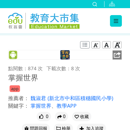
:::
跳到主要內容
:::
點閱數：874 次
下載次數：8 次
掌握世界
app
推薦者：
魏淑君
(新北市中和區積穗國民小學)
關鍵字：
掌握世界
、
教學APP
0
0
收藏
問題回報
檢舉
加入追蹤