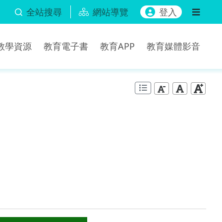
全站搜尋
網站導覽
登入
b教學資源
教育電子書
教育APP
教育媒體影音