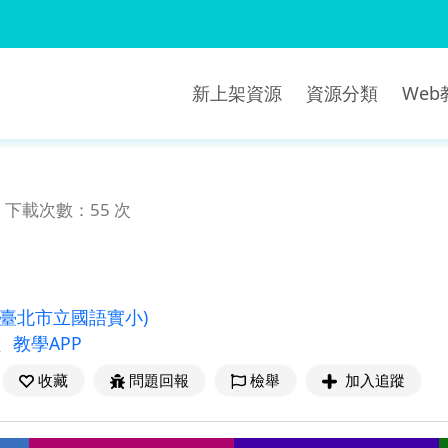
新上架資源
資源分類
We
下載次數：55 次
(臺北市立國語實小)
、
教學APP
收藏
問題回報
檢舉
加入追蹤