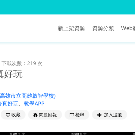
新上架資源
資源分類
We
下載次數：219 次
真好玩
(高雄市立高雄啟智學校)
幣真好玩
、
教學APP
收藏
問題回報
檢舉
加入追蹤