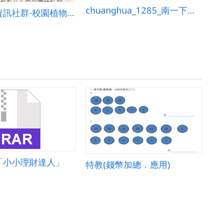
chuanghua_1285_南一下第四課教案
c
元生國小資訊社群-校園植物生態數位化學習計畫
「小小理財達人」
特教(錢幣加總．應用)