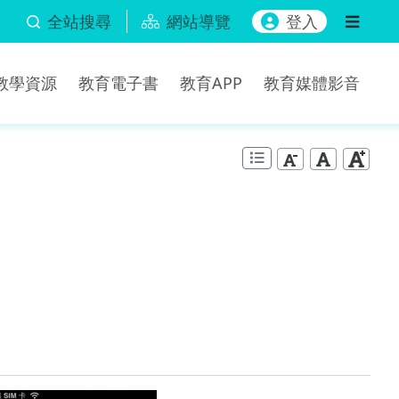
全站搜尋
網站導覽
登入
b教學資源
教育電子書
教育APP
教育媒體影音