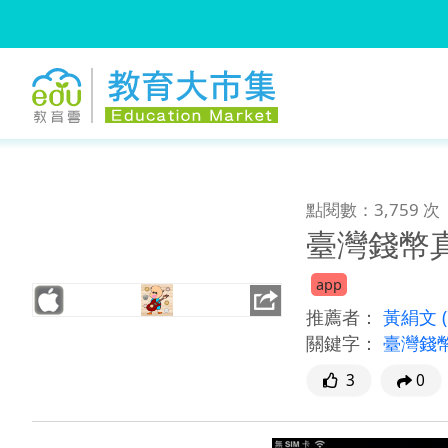
:::
跳到主要內容
:::
點閱數：3,759 次
臺灣錢幣
app
推薦者：
黃絹文
關鍵字：
臺灣錢
3
0