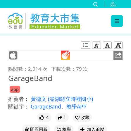
:::
跳到主要內容
:::
點閱數：2,914 次
下載次數：79 次
GarageBand
app
推薦者：
黃德文
(澎湖縣立時裡國小)
關鍵字：
GarageBand
、
教學APP
4
1
收藏
問題回報
檢舉
加入追蹤