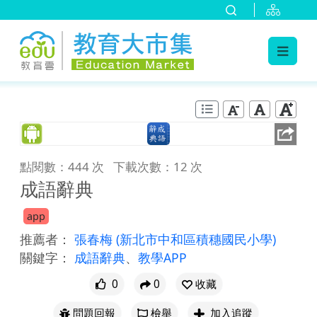
:::
跳到主要內容
:::
點閱數：444 次
下載次數：12 次
成語辭典
app
推薦者：
張春梅
(新北市中和區積穗國民小學)
關鍵字：
成語辭典
、
教學APP
0
0
收藏
問題回報
檢舉
加入追蹤