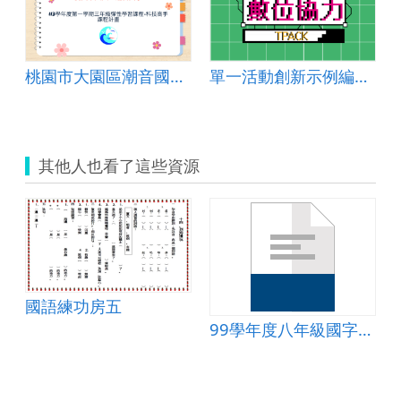
桃園市大園區潮音國民小學113學年度第一學期三年級彈性學習課程-科技高手 課程計畫
單一活動創新示例編號：國中綜合 2024-003-2
其他人也看了這些資源
國語練功房五
練習卷
99學年度八年級國字注音練習卷