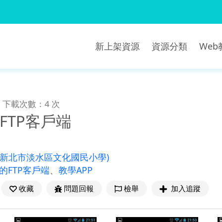
新上架資源
資源分類
We
下載次數：4 次
e的FTP客戶端
(新北市淡水區文化國民小學)
fe的FTP客戶端
、
教學APP
收藏
問題回報
檢舉
加入追蹤