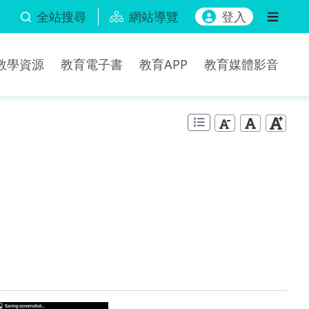
全站搜尋
網站導覽
登入
b教學資源
教育電子書
教育APP
教育媒體影音