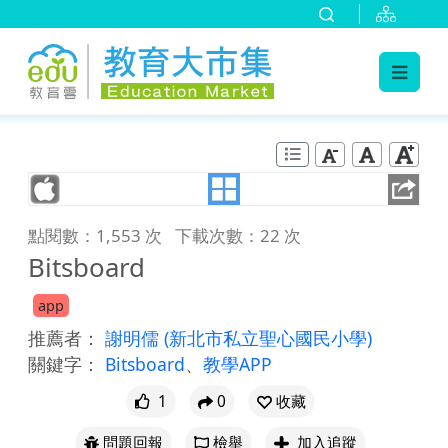
:::
跳到主要內容
:::
點閱數：1,553 次
下載次數：22 次
Bitsboard
app
推薦者：
謝明儒
(新北市私立聖心國民小學)
關鍵字：
Bitsboard
、
教學APP
1
0
收藏
問題回報
檢舉
加入追蹤