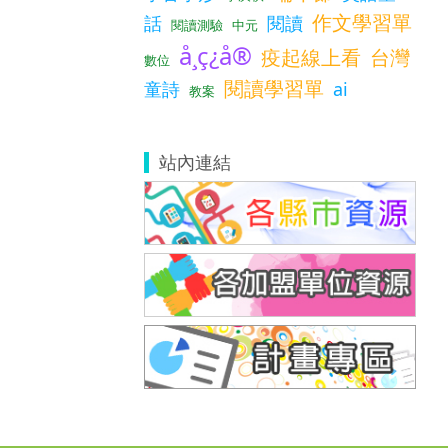
作文學習單
話
閱讀
閱讀測驗
中元
å­¸ç¿å®
疫起線上看
台灣
數位
閱讀學習單
童詩
ai
教案
站內連結