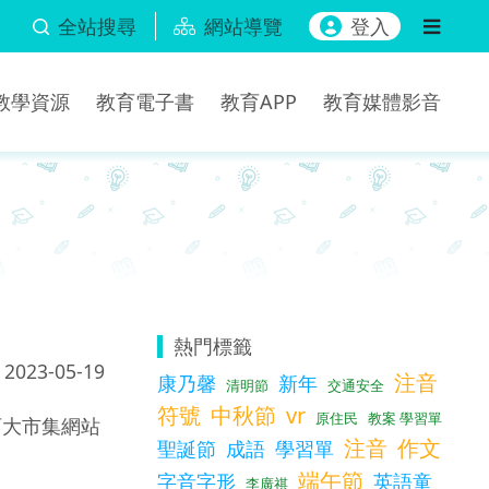
全站搜尋
網站導覽
登入
b教學資源
教育電子書
教育APP
教育媒體影音
熱門標籤
2023-05-19
注音
康乃馨
新年
清明節
交通安全
符號
中秋節
vr
原住民
教案 學習單
育大市集網站
注音
作文
聖誕節
成語
學習單
端午節
字音字形
英語童
李廣祺