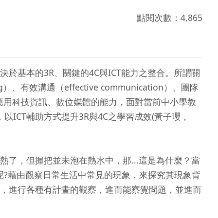
點閱次數：4,865
基本的3R、關鍵的4C與ICT能力之整合。所謂關
）、有效溝通（effective communication）、團隊
CT方面，則是泛指應用科技資訊、數位媒體的能力，面對當前中小學教
，以ICT輔助方式提升3R與4C之學習成效(黃子瓔，
了，但握把並未泡在熱水中，那...這是為什麼？當
呢?藉由觀察日常生活中常見的現象，來探究其現象背
，進行各種有計畫的觀察，進而能察覺問題，並進而