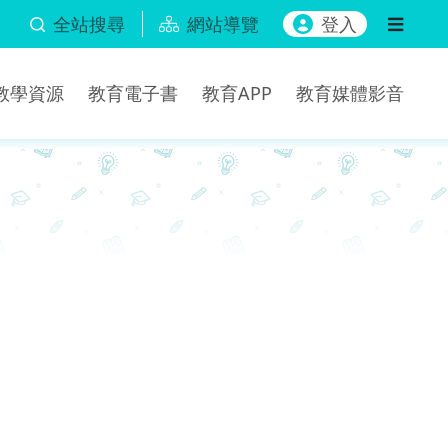
全站搜尋
網站導覽
登入
b教學資源
教育電子書
教育APP
教育媒體影音