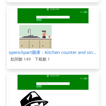
openclipart圖庫：Kitchen counter and sink from Glitch
點閱數 149
下載數 1