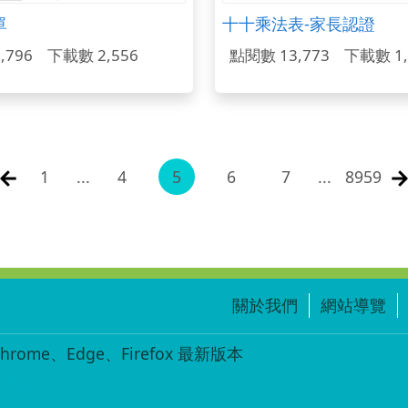
單
十十乘法表-家長認證
,796
下載數 2,556
點閱數 13,773
下載數 1,
1
...
4
5
6
7
...
8959
關於我們
網站導覽
ome、Edge、Firefox 最新版本
-002