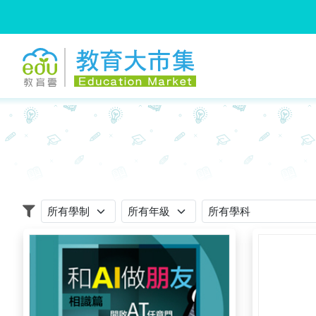
:::
跳到主要內容
:::
適用學制
適用年級
適用學科