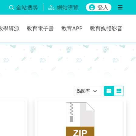
全站搜尋
網站導覽
登入
b教學資源
教育電子書
教育APP
教育媒體影音