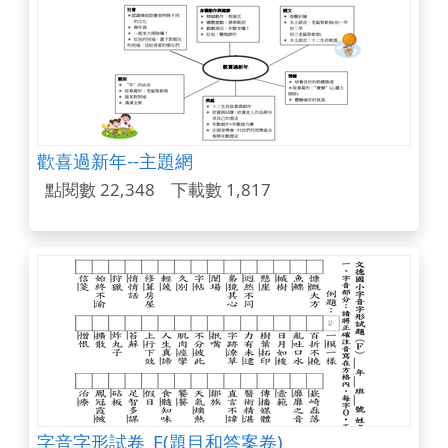
歡喜過新年--主題網
點閱數 22,348
下載數 1,817
字音字形試卷_F(題目和答案卷)