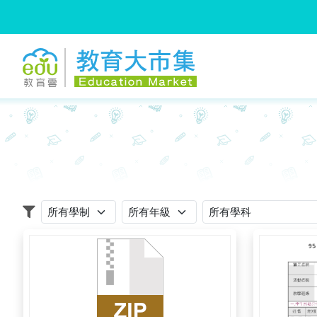
:::
跳到主要內容
:::
適用學制
適用年級
適用學科