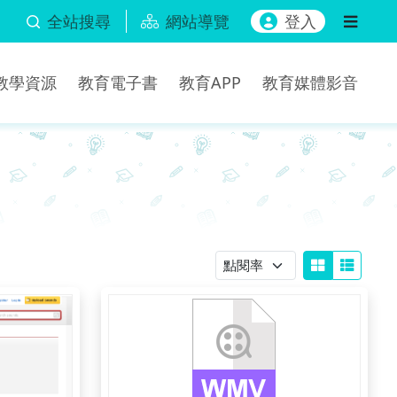
全站搜尋
網站導覽
登入
b教學資源
教育電子書
教育APP
教育媒體影音