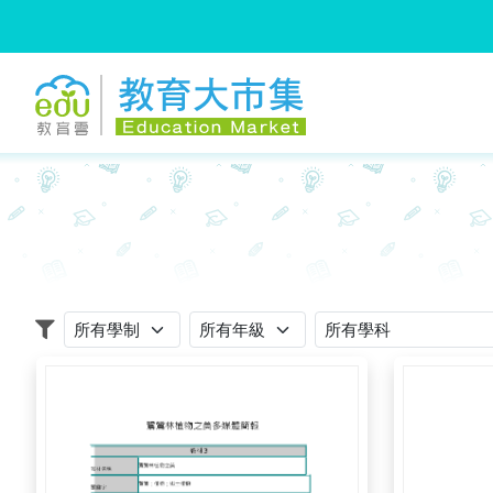
:::
跳到主要內容
:::
適用學制
適用年級
適用學科