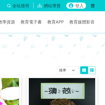
全站搜尋
網站導覽
登入
b教學資源
教育電子書
教育APP
教育媒體影音