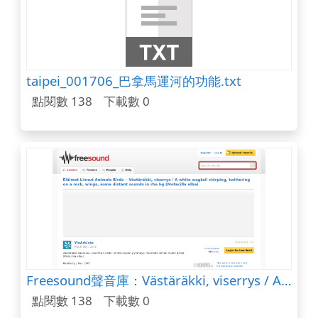
taipei_001706_巴拿馬運河的功能.txt
點閱數 138
下載數 0
Freesound聲音庫：Västäräkki, viserrys / A white wagtail chirping, twittering on a rock, wings, some distant sounds in
點閱數 138
下載數 0