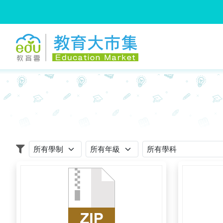
:::
跳到主要內容
:::
適用學制
適用年級
適用學科