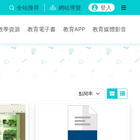
全站搜尋
網站導覽
登入
b教學資源
教育電子書
教育APP
教育媒體影音