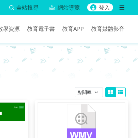
全站搜尋
網站導覽
登入
b教學資源
教育電子書
教育APP
教育媒體影音