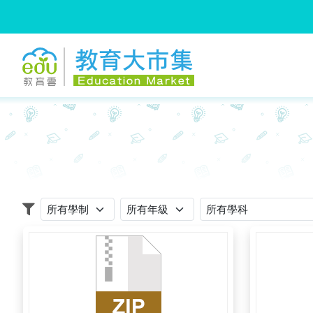
:::
跳到主要內容
:::
適用學制
適用年級
適用學科