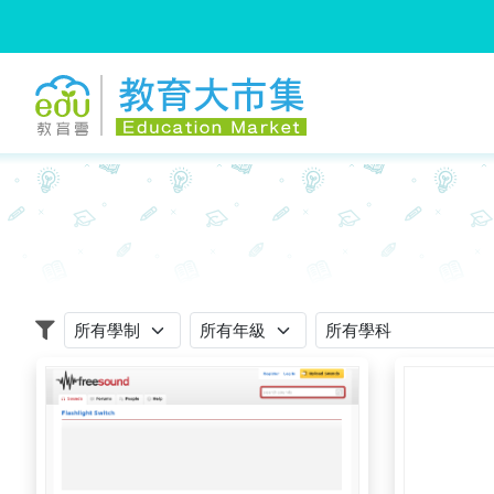
:::
跳到主要內容
:::
適用學制
適用年級
適用學科