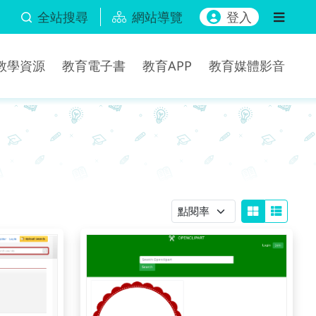
全站搜尋
網站導覽
登入
b教學資源
教育電子書
教育APP
教育媒體影音