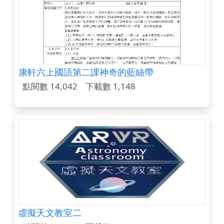
康軒六上國語第二課神奇的藍絲帶
點閱數 14,042
下載數 1,148
虛擬天文教室二