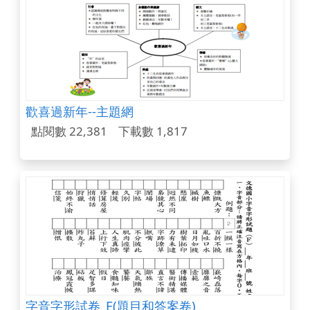
歡喜過新年--主題網
點閱數 22,381
下載數 1,817
字音字形試卷_F(題目和答案卷)