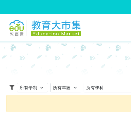
:::
跳到主要內容
:::
適用學制
適用年級
適用學科