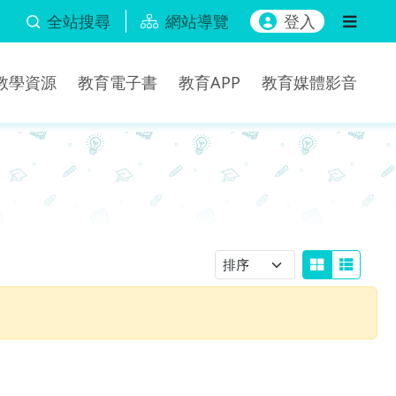
全站搜尋
網站導覽
登入
b教學資源
教育電子書
教育APP
教育媒體影音