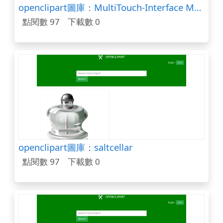
openclipart圖庫：MultiTouch-Interface Mouse-theme 1-finger-Simple-Tap
點閱數 97
下載數 0
openclipart圖庫：saltcellar
點閱數 97
下載數 0