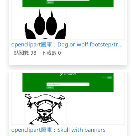
openclipart圖庫：Dog or wolf footstep/track
點閱數 98
下載數 0
openclipart圖庫：Skull with banners