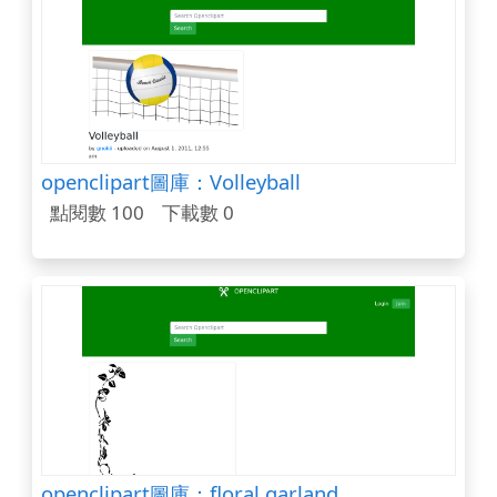
openclipart圖庫：Volleyball
點閱數 100
下載數 0
openclipart圖庫：floral garland