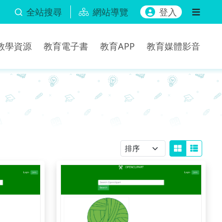
全站搜尋
網站導覽
登入
b教學資源
教育電子書
教育APP
教育媒體影音