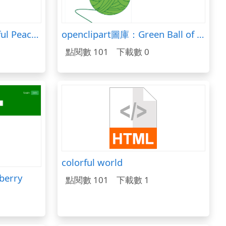
openclipart圖庫：Colorful Peacock
openclipart圖庫：Green Ball of Yarn
點閱數 101
下載數 0
colorful world
berry
點閱數 101
下載數 1