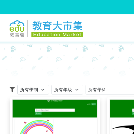
:::
跳到主要內容
:::
適用學制
適用年級
適用學科