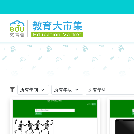
:::
跳到主要內容
:::
適用學制
適用年級
適用學科