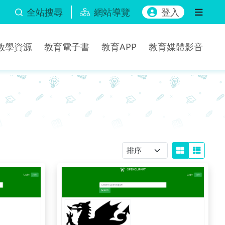
全站搜尋
網站導覽
登入
b教學資源
教育電子書
教育APP
教育媒體影音