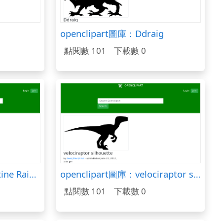
openclipart圖庫：Ddraig
點閱數 101
下載數 0
openclipart圖庫：Valentine Rainbow
openclipart圖庫：velociraptor silhouette
點閱數 101
下載數 0