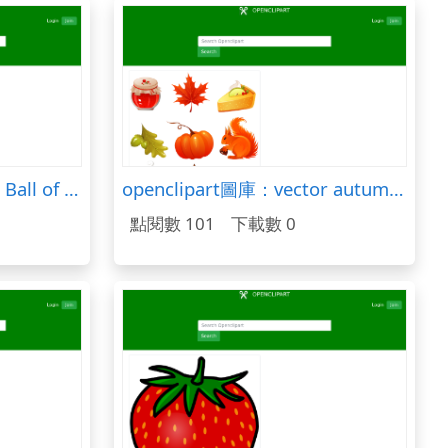
openclipart圖庫：Green Ball of Yarn
openclipart圖庫：vector autumn icons set
點閱數 101
下載數 0