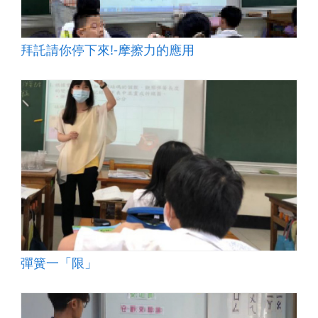
拜託請你停下來!-摩擦力的應用
彈簧一「限」