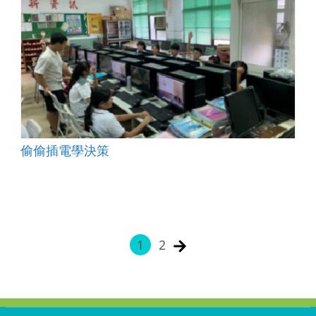
偷偷插電學決策
1
2
:::