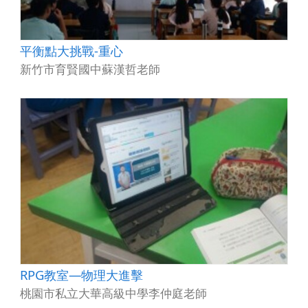
平衡點大挑戰-重心
新竹市育賢國中蘇漢哲老師
RPG教室—物理大進擊
桃園市私立大華高級中學李仲庭老師