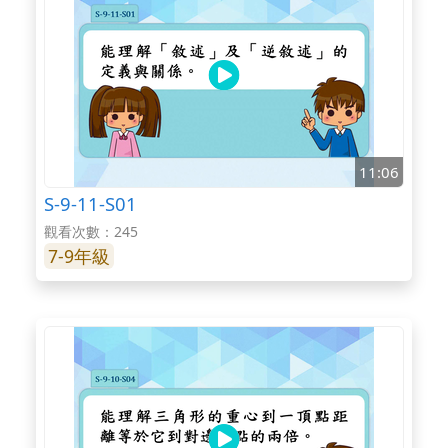
11:06
S-9-11-S01
觀看次數：245
7-9年級