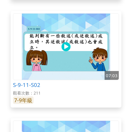
07:03
S-9-11-S02
觀看次數：211
7-9年級