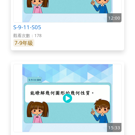
12:00
S-9-11-S05
觀看次數：178
7-9年級
15:33