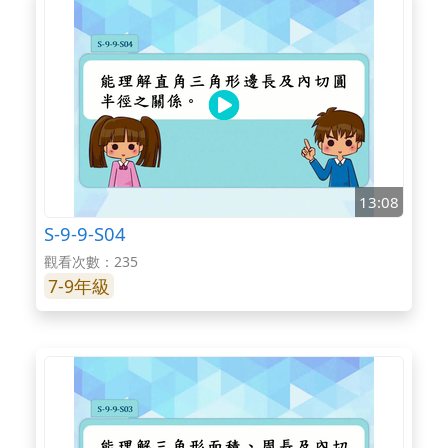
13:08
S-9-9-S04
觀看次數：235
7-9年級