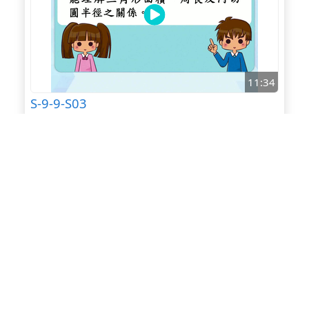
11:34
S-9-9-S03
觀看次數：230
7-9年級