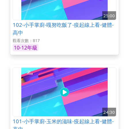
25:00
102-小手掌廚-嘎努吃飯了-疫起線上看-健體-
高中
觀看次數：817
10-12年級
24:30
101-小手掌廚-玉米的滋味-疫起線上看-健體-
高中