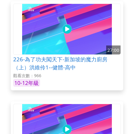
27:00
226-為了功夫闖天下-新加坡的魔力廚房
（上）洪維伶1--健體-高中
觀看次數：966
10-12年級