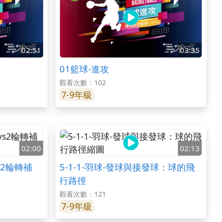
02:51
03:35
01籃球-進攻
觀看次數：102
7-9年級
02:00
02:13
vs2輪轉補
5-1-1-羽球-發球與接發球：球的飛
行路徑
觀看次數：121
7-9年級