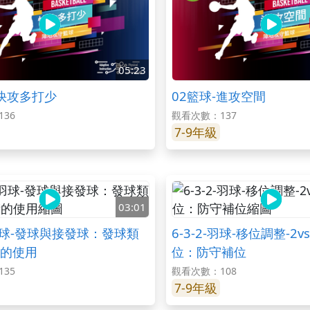
05:23
-快攻多打少
02籃球-進攻空間
36
觀看次數：137
7-9年級
03:01
-羽球-發球與接發球：發球類
6-3-2-羽球-移位調整-2
的使用
位：防守補位
35
觀看次數：108
7-9年級