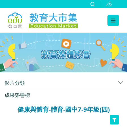
:::
跳到主要內容
:::
影片分類
成果榮譽榜
健康與體育-體育-國中7-9年級(四)