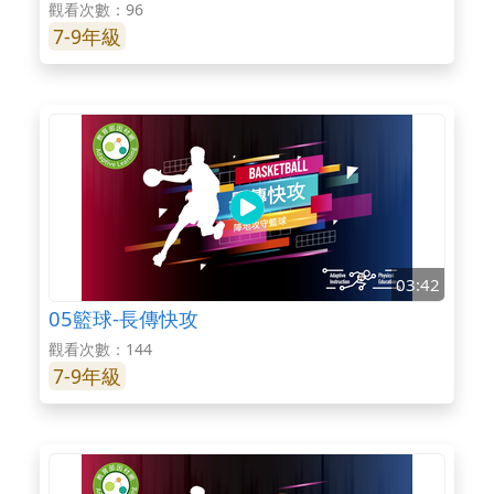
觀看次數：96
7-9年級
03:42
05籃球-長傳快攻
觀看次數：144
7-9年級