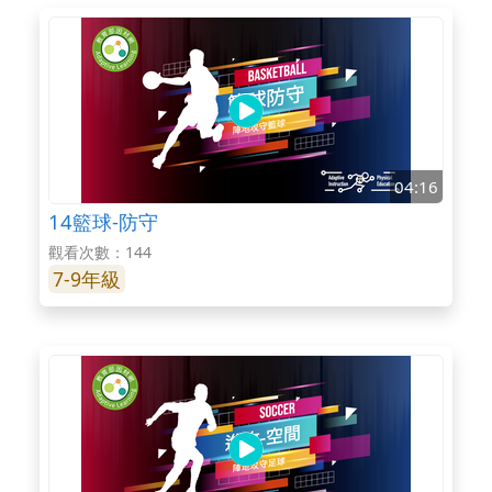
04:16
14籃球-防守
觀看次數：144
7-9年級