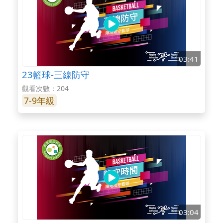
03:41
23籃球-三線防守
觀看次數：204
7-9年級
03:04