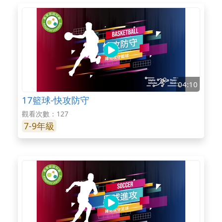
04:10
17籃球-快攻防守
觀看次數：127
7-9年級