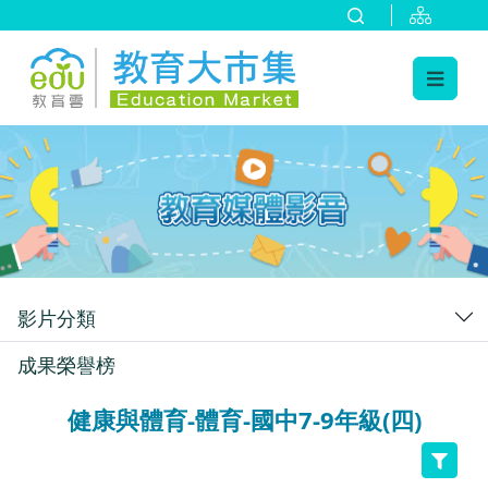
:::
跳到主要內容
:::
影片分類
成果榮譽榜
健康與體育-體育-國中7-9年級(四)