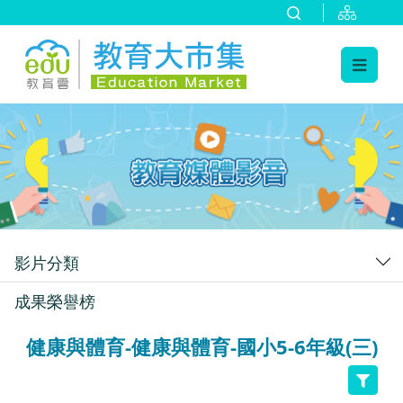
:::
跳到主要內容
:::
影片分類
成果榮譽榜
健康與體育-健康與體育-國小5-6年級(三)