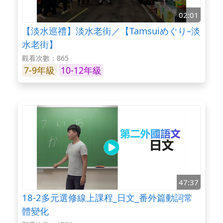
02:01
【淡水巡禮】淡水老街／【Tamsuiめぐり–淡
水老街】
觀看次數：865
7-9年級
10-12年級
47:37
18-2多元選修線上課程_日文_番外篇動詞常
體變化