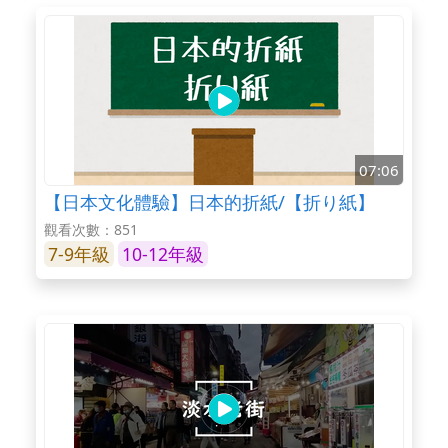
07:06
【日本文化體驗】日本的折紙/【折り紙】
觀看次數：851
7-9年級
10-12年級