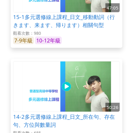
47:05
15-1多元選修線上課程_日文_移動動詞（行
きます、来ます、帰ります）相關句型
觀看次數：980
7-9年級
10-12年級
50:26
14-2多元選修線上課程_日文_所在句、存在
句、方位與數量詞
觀看次數：685