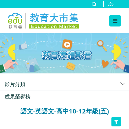
:::
跳到主要內容
:::
影片分類
成果榮譽榜
語文-英語文-高中10-12年級(五)