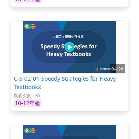
04:26
C-S-02-01 Speedy Strategies for Heavy
Textbooks
觀看次數：35
10-12年級