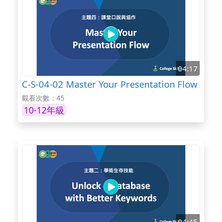
04:17
C-S-04-02 Master Your Presentation Flow
觀看次數：45
10-12年級
04:45