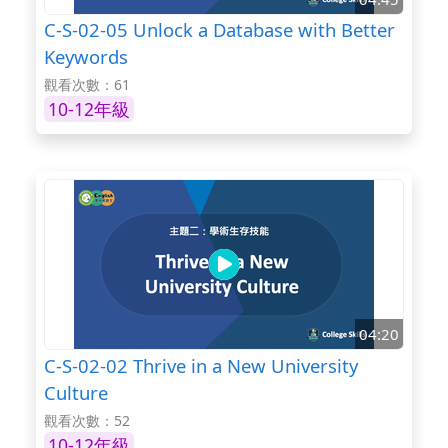
C-S-02-05 Unlock a Database with Better
Keywords
觀看次數：61
10-12年級
04:20
C-S-02-02 Thrive in a New University
Culture
觀看次數：52
10-12年級