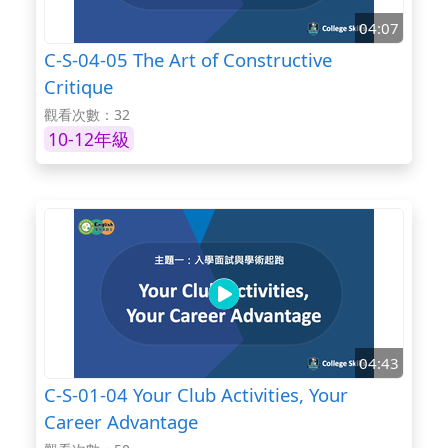
04:07
C-S-04-05 The Art of Constructive
Critique
觀看次數：32
10-12年級
04:43
C-S-01-04 Your Club Activities, Your
Career Advantage