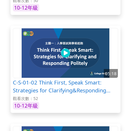
觀看次數：50
10-12年級
05:18
C-S-01-02 Think First, Speak Smart:
Strategies for Clarifying&Responding
Politely
觀看次數：52
10-12年級