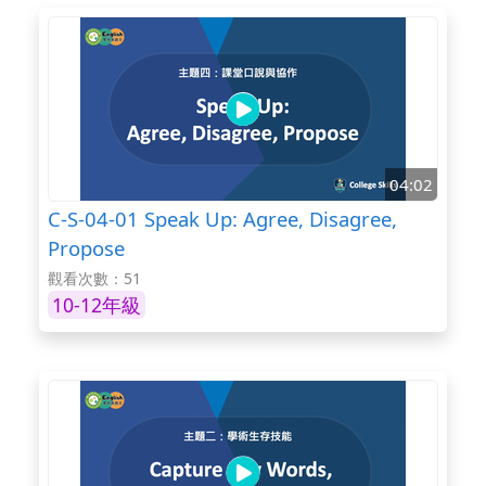
04:02
C-S-04-01 Speak Up: Agree, Disagree,
Propose
觀看次數：51
10-12年級