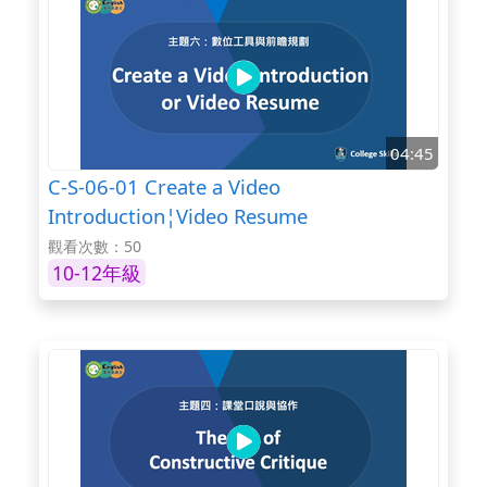
04:45
C-S-06-01 Create a Video
Introduction¦Video Resume
觀看次數：50
10-12年級