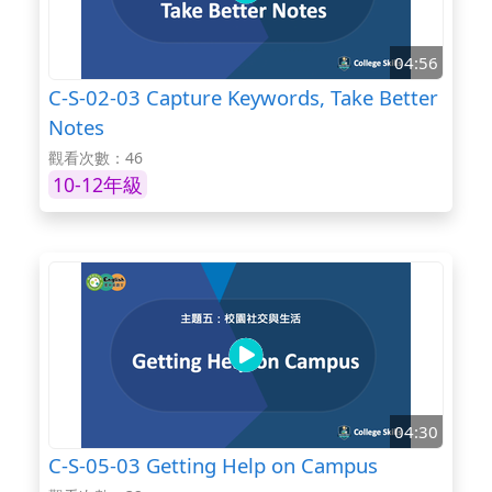
04:56
C-S-02-03 Capture Keywords, Take Better
Notes
觀看次數：46
10-12年級
04:30
C-S-05-03 Getting Help on Campus