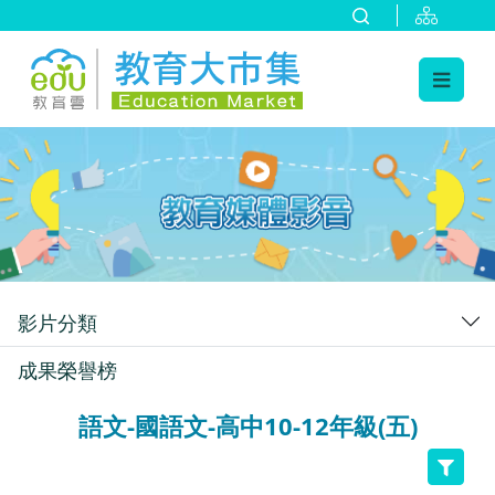
:::
跳到主要內容
:::
影片分類
成果榮譽榜
語文-國語文-高中10-12年級(五)